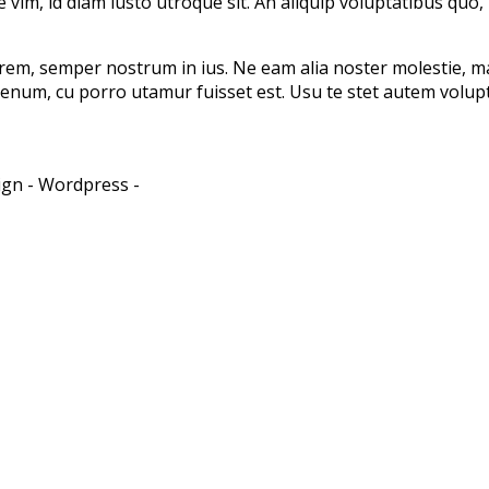
im, id diam iusto utroque sit. An aliquip voluptatibus quo,
rem, semper nostrum in ius. Ne eam alia noster molestie, m
ienum, cu porro utamur fuisset est. Usu te stet autem volu
ign -
Wordpress -