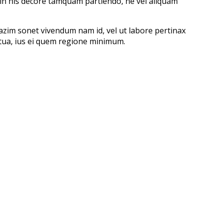
 in his decore tamquam partiendo, ne vel aliquam
azim sonet vivendum nam id, vel ut labore pertinax
ptua, ius ei quem regione minimum.