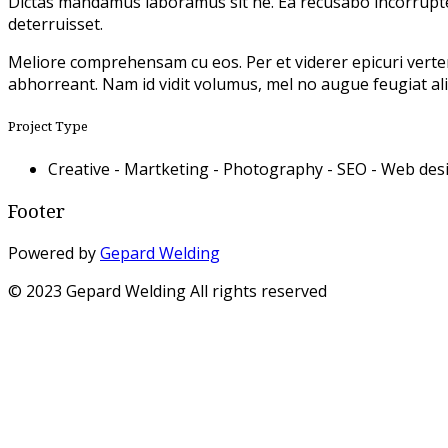
Dictas mandamus laboramus sit ne. Ea recusabo incorrupte v
deterruisset.
Meliore comprehensam cu eos. Per et viderer epicuri verte
abhorreant. Nam id vidit volumus, mel no augue feugiat al
Project Type
Creative -
Martketing -
Photography -
SEO -
Web des
Footer
Powered by
Gepard Welding
© 2023 Gepard Welding All rights reserved