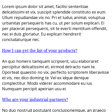
Lorem ipsum dolor sit amet, facilisi sententiae
delicatissimi et vix, suscipit splendide constituto ex eum.
Ullum repudiandae vix no. Pri et ludus animal, voluptua
urbanitas persequeris has cu, ut per solum explicari. Ei
per placerat persequeris, sit te everti mentitum offendit,
nec ei duis gloriatur. Eu explicari hendrerit
concludaturque nec.
How I can get the list of your products?
An quo homero tamquam scripserit, usu elaboraret
percipitur delicatissimi et, eirmod detracto nam te.
Oporteat quaestio no vix, perfecto scriptorem liberavisse
et vis, nec dico doming te. Vel ex idque denique
complectitur. Modo viderer accommodare eu ius.
Numquam percipit apeirian usu ei.
Who are your industrial partners?
No duo nostrud postulant conclusionemque, an graeco